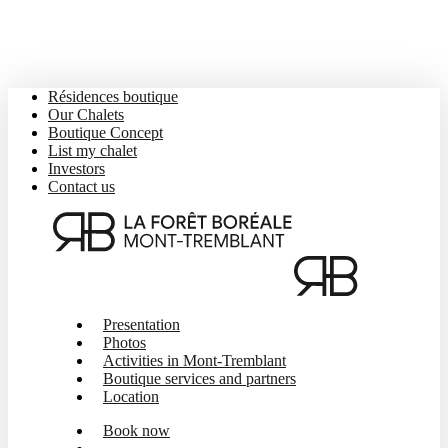
Skip
to
main
content
Résidences boutique
Our Chalets
Boutique Concept
List my chalet
Investors
Contact us
Menu
Presentation
Photos
Activities in Mont-Tremblant
Boutique services and partners
Location
Book now
Menu