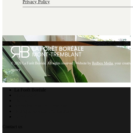
Privacy Policy
>
© 2026 La Forêt Boréale. All rights reserved |
Website by
Redbox Media
, your creative
agency
Close
La Forêt Boréale
Menu
Presentation
Photos
Activities in Mont-Tremblant
Boutique services and partners
Location
Contact us