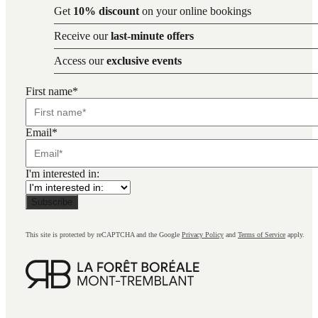
Get
10% discount
on your online bookings
Receive our
last-minute offers
Access our
exclusive events
First name
*
Email
*
I'm interested in:
This site is protected by reCAPTCHA and the Google
Privacy Policy
and
Terms of Service
apply.