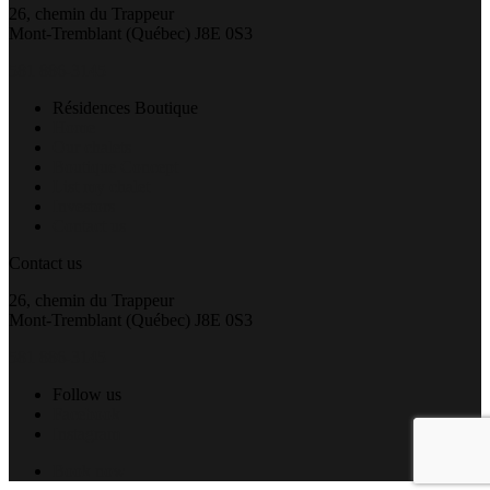
26, chemin du Trappeur
Mont-Tremblant (Québec) J8E 0S3
581 886-3145
Résidences Boutique
Home
Our chalets
Boutique Concept
List my chalet
Investors
Contact us
Contact us
26, chemin du Trappeur
Mont-Tremblant (Québec) J8E 0S3
581 886-3145
Follow us
Facebook
Instagram
Book now